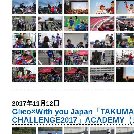
2017年11月12日
Glico×With you Japan「TAKUMA
CHALLENGE2017」ACADEMY（