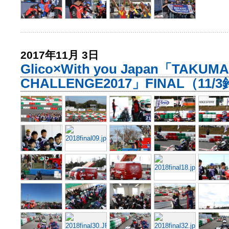
2017年11月 3日
Glico×With you Japan「TAKUMA
CHALLENGE2017」FINAL（11/